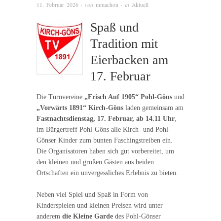
11. Februar 2026
· von
mmachon
· in
Aktuell
Spaß und
Tradition mit
Eierbacken am
17. Februar
Die Turnvereine
„Frisch Auf 1905“ Pohl-Göns
und
„Vorwärts 1891“ Kirch-Göns
laden gemeinsam am
Fastnachtsdienstag, 17. Februar, ab 14.11 Uhr
,
im Bürgertreff Pohl-Göns alle Kirch- und Pohl-
Gönser Kinder zum bunten Faschingstreiben ein.
Die Organisatoren haben sich gut vorbereitet, um
den kleinen und großen Gästen aus beiden
Ortschaften ein unvergessliches Erlebnis zu bieten.
Neben viel Spiel und Spaß in Form von
Kinderspielen und kleinen Preisen wird unter
anderem
die Kleine Garde
des Pohl-Gönser