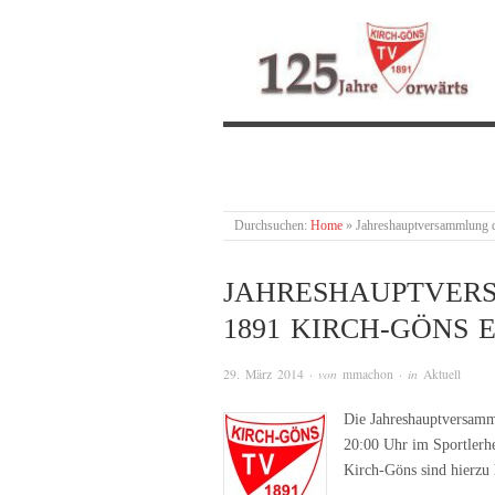
Durchsuchen:
Home
»
Jahreshauptversammlung d
JAHRESHAUPTVER
1891 KIRCH-GÖNS E. 
29. März 2014
· von
mmachon
· in
Aktuell
Die Jahreshauptversamm
20:00 Uhr im Sportlerh
Kirch-Göns sind hierzu 