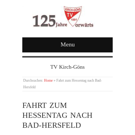
Menu
TV Kirch-Göns
Durchsuchen:
Home
»
Fahrt zum Hessentag nach Bad-
Hersfeld
FAHRT ZUM
HESSENTAG NACH
BAD-HERSFELD