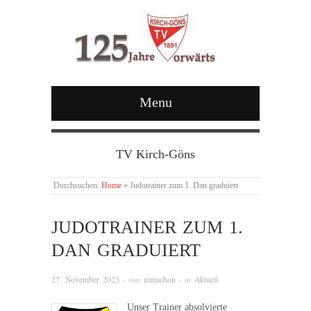
Menu
TV Kirch-Göns
Durchsuchen:
Home
»
Judotrainer zum 1. Dan graduiert
JUDOTRAINER ZUM 1.
DAN GRADUIERT
27. November 2023
· von
mmachon
· in
Aktuell
Unser Trainer absolvierte