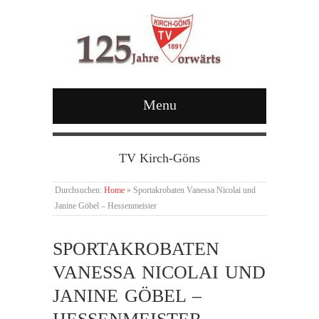
Menu
TV Kirch-Göns
Durchsuchen:
Home
»
Sportakrobaten Vanessa Nicolai und
Janine Göbel – Hessenmeister
SPORTAKROBATEN
VANESSA NICOLAI UND
JANINE GÖBEL –