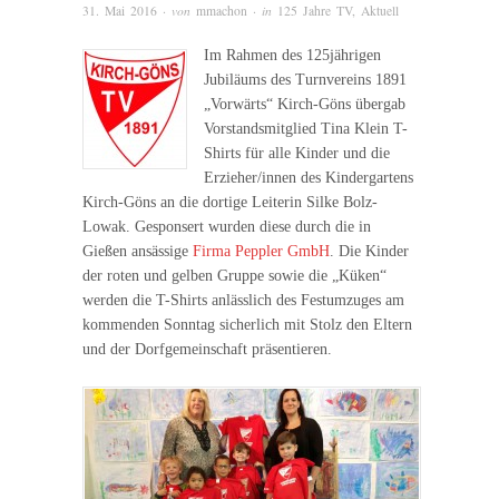
31. Mai 2016
· von
mmachon
· in
125 Jahre TV
,
Aktuell
Im Rahmen des 125jährigen
Jubiläums des Turnvereins 1891
„Vorwärts“ Kirch-Göns übergab
Vorstandsmitglied Tina Klein T-
Shirts für alle Kinder und die
Erzieher/innen des Kindergartens
Kirch-Göns an die dortige Leiterin Silke Bolz-
Lowak. Gesponsert wurden diese durch die in
Gießen ansässige
Firma Peppler GmbH
. Die Kinder
der roten und gelben Gruppe sowie die „Küken“
werden die T-Shirts anlässlich des Festumzuges am
kommenden Sonntag sicherlich mit Stolz den Eltern
und der Dorfgemeinschaft präsentieren.