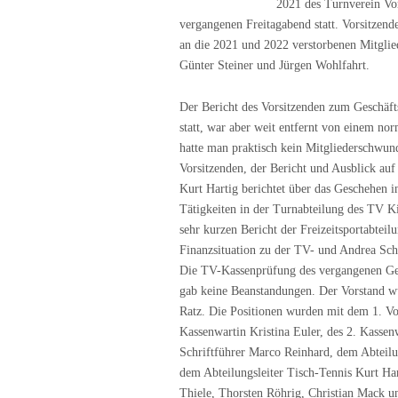
2021 des Turnverein Vo
vergangenen Freitagabend statt. Vorsitzen
an die 2021 und 2022 verstorbenen Mitgli
Günter Steiner und Jürgen Wohlfahrt.
Der Bericht des Vorsitzenden zum Geschäfts
statt, war aber weit entfernt von einem no
hatte man praktisch kein Mitgliederschwun
Vorsitzenden, der Bericht und Ausblick au
Kurt Hartig berichtet über das Geschehen i
Tätigkeiten in der Turnabteilung des TV K
sehr kurzen Bericht der Freizeitsportabteil
Finanzsituation zu der TV- und Andrea Sc
Die TV-Kassenprüfung des vergangenen Ges
gab keine Beanstandungen. Der Vorstand wu
Ratz. Die Positionen wurden mit dem 1. Vo
Kassenwartin Kristina Euler, des 2. Kassen
Schriftführer Marco Reinhard, dem Abteilun
dem Abteilungsleiter Tisch-Tennis Kurt Har
Thiele, Thorsten Röhrig, Christian Mack 