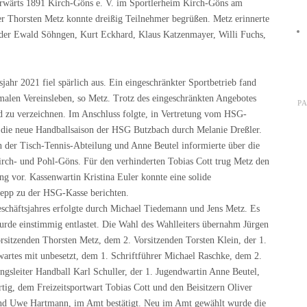
rwärts 1891 Kirch-Göns e. V. im Sportlerheim Kirch-Göns am
der Thorsten Metz konnte dreißig Teilnehmer begrüßen. Metz erinnerte
eder Ewald Söhngen, Kurt Eckhard, Klaus Katzenmayer, Willi Fuchs,
jahr 2021 fiel spärlich aus. Ein eingeschränkter Sportbetrieb fand
rmalen Vereinsleben, so Metz. Trotz des eingeschränkten Angebotes
P
d zu verzeichnen. Im Anschluss folgte, in Vertretung vom HSG-
f die neue Handballsaison der HSG Butzbach durch Melanie Dreßler.
n der Tisch-Tennis-Abteilung und Anne Beutel informierte über die
irch- und Pohl-Göns. Für den verhinderten Tobias Cott trug Metz den
ung vor. Kassenwartin Kristina Euler konnte eine solide
hepp zu der HSG-Kasse berichten.
chäftsjahres erfolgte durch Michael Tiedemann und Jens Metz. Es
rde einstimmig entlastet. Die Wahl des Wahlleiters übernahm Jürgen
rsitzenden Thorsten Metz, dem 2. Vorsitzenden Torsten Klein, der 1.
wartes mit unbesetzt, dem 1. Schriftführer Michael Raschke, dem 2.
gsleiter Handball Karl Schuller, der 1. Jugendwartin Anne Beutel,
tig, dem Freizeitsportwart Tobias Cott und den Beisitzern Oliver
und Uwe Hartmann, im Amt bestätigt. Neu im Amt gewählt wurde die