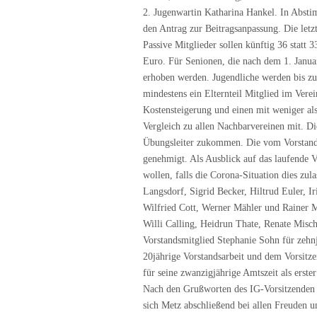
2. Jugenwartin Katharina Hankel. In Abst
den Antrag zur Beitragsanpassung. Die letz
Passive Mitglieder sollen künftig 36 statt 
Euro. Für Senionen, die nach dem 1. Janua
erhoben werden. Jugendliche werden bis zum
mindestens ein Elternteil Mitglied im Vere
Kostensteigerung und einen mit weniger al
Vergleich zu allen Nachbarvereinen mit. D
Übungsleiter zukommen. Die vom Vorstand
genehmigt. Als Ausblick auf das laufende V
wollen, falls die Corona-Situation dies zul
Langsdorf, Sigrid Becker, Hiltrud Euler, I
Wilfried Cott, Werner Mähler und Rainer M
Willi Calling, Heidrun Thate, Renate Misc
Vorstandsmitglied Stephanie Sohn für zehn
20jährige Vorstandsarbeit und dem Vorsitze
für seine zwanzigjährige Amtszeit als erster
Nach den Grußworten des IG-Vorsitzenden
sich Metz abschließend bei allen Freuden u