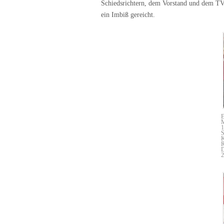
Schiedsrichtern, dem Vorstand und dem TV
ein Imbiß gereicht.
E
M
1
S
K
R
D
2