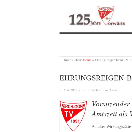
Durchsuchen:
Home
»
Ehrungsreigen beim TV K
EHRUNGSREIGEN B
6. Mai 2022
· von
mmachon
· in
Aktuell
Vorsitzender
Amtszeit als 
An alter Wirkungsstätte