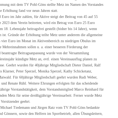
immung mit dem TV Pohl-Göns stellte Metz im Namen des Vorstandes
te Erhöhung fand vor neun Jahren statt.
33 Euro im Jahr zahlen, für Aktive steigt der Beitrag von 45 auf 55
r 2023 dem Verein beitreten, wird ein Betrag von Euro 25 Euro
 18. Lebensjahr beitragsfrei gestellt (bisher bis 14 Jahre), wenn
in ist. Gründe der Erhöhung teilte Metz unter anderem die allgemeine
s vier Euro im Monat im Aktivenbereich zu niedrigen Obulus im
ie Mehreinnahmen sollen u. a. einer besseren Förderung der
 beantragte Beitragsanpassung wurde von der Versammlung
ereinsjahr kündigte Metz an, evtl. einen Vereinsausflug planen zu
asse. Geehrt wurden für 40jährige Mitgliedschaft Dieter Daniel, Ralf
ris Klarner, Peter Sperzel, Monika Sperzel, Kathy Schicketanz,
aiwald. Für 60jähirge Mitgliedschaft geehrt wurden Rudi Weber,
h und Renate Rühl. Weitere Ehrungen erfolgten für das scheidende
jährige Vorstandstätigkeit, dem Vorstandsmitglied Marco Reinhard für
nden Metz für seine dreißigjährige Vereinsarbeit. Ferner wurde Metz
 Vorsitzender geehrt.
 Michael Tiedemann und Jürgen Ratz vom TV Pohl-Göns bedankte
nd Gönnern, sowie den Helfern im Sportbetrieb, allen Übungsleitern,