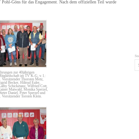
 Pohl-Göns für das Engagement. Nach dem offiziellen Teil wurde
Su
hrungen zur 40jährigen
itgliedschaft im TV K-G, v. l.:
. Vorsitzender Thorsten Metz,
igrid Becker, Hiltrud Euler,
athy Schicketanz, Wilfried Cott,
ainer Maiwald, Monika Sperzel,
ieter Daniel, Peter Sperzel und
. Vorsitzender Torsten Klein.